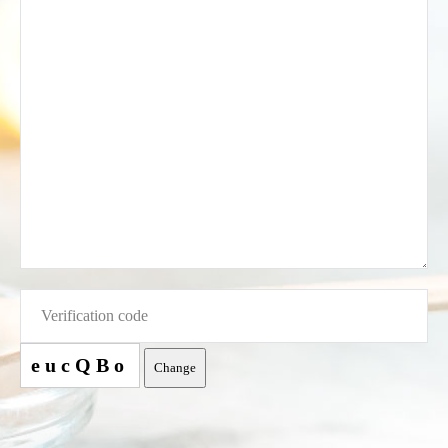
eucQBo
Change