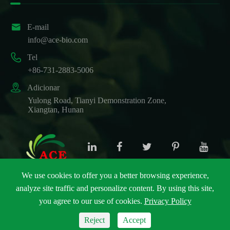

E-mail
info@ace-bio.com

Tel
+86-731-2883-5006

Adicionar
Yulong Road, Tianyi Demonstration Zone,
Xiangtan, Hunan
We use cookies to offer you a better browsing experience,
analyze site traffic and personalize content. By using this site,
Direitos autorais ©
ACE Biotechnology Co., Ltd.
Todos
you agree to our use of cookies.
Privacy Policy
os direitos reservados.
Sitemap
|
Política de Privacidade
Reject
Accept