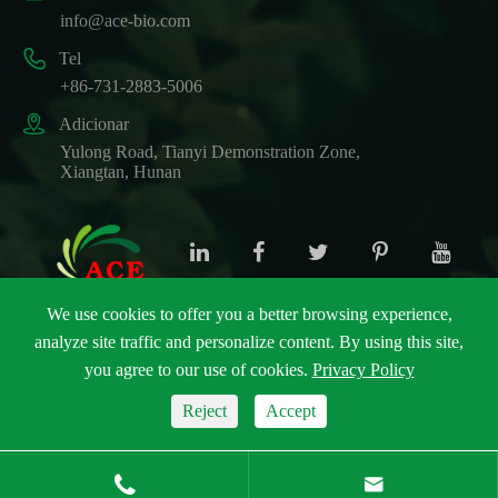
info@ace-bio.com

Tel
+86-731-2883-5006

Adicionar
Yulong Road, Tianyi Demonstration Zone,
Xiangtan, Hunan
We use cookies to offer you a better browsing experience,
analyze site traffic and personalize content. By using this site,
Direitos autorais ©
ACE Biotechnology Co., Ltd.
Todos
you agree to our use of cookies.
Privacy Policy
os direitos reservados.
Sitemap
|
Política de Privacidade
Reject
Accept

