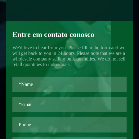
Entre em contato conosco
We'd love to hear from you. Please fill in the form and we
will get back to you in 24 hours. Please note that we are a
wholesale company selling bulk quantities. We do not sell
retail quantities to individuals.