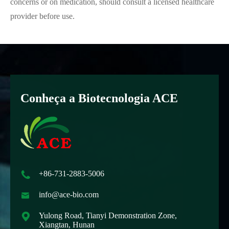
concerns or on medication, should consult a licensed healthcare
provider before use.
Conheça a Biotecnologia ACE

+86-731-2883-5006

info@ace-bio.com

Yulong Road, Tianyi Demonstration Zone,
Xiangtan, Hunan