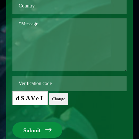
dSAVeI
Change

Submit