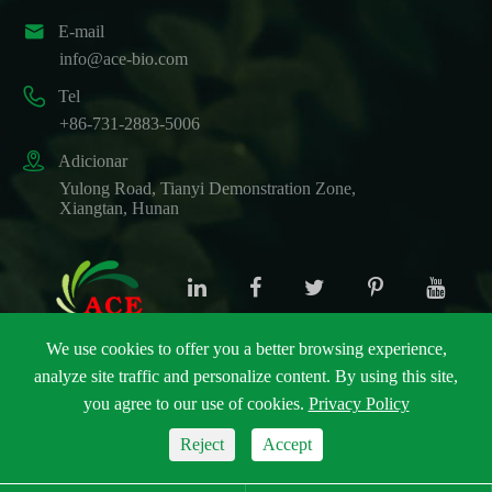

E-mail
info@ace-bio.com

Tel
+86-731-2883-5006

Adicionar
Yulong Road, Tianyi Demonstration Zone,
Xiangtan, Hunan
We use cookies to offer you a better browsing experience,
analyze site traffic and personalize content. By using this site,
Direitos autorais ©
ACE Biotechnology Co., Ltd.
Todos
you agree to our use of cookies.
Privacy Policy
os direitos reservados.
Sitemap
|
Política de Privacidade
Reject
Accept