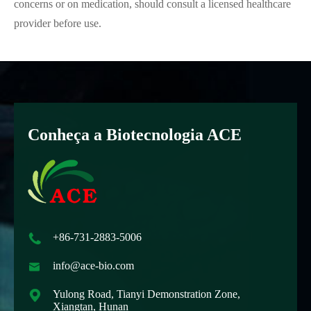
concerns or on medication, should consult a licensed healthcare
provider before use.
Conheça a Biotecnologia ACE

+86-731-2883-5006

info@ace-bio.com

Yulong Road, Tianyi Demonstration Zone,
Xiangtan, Hunan