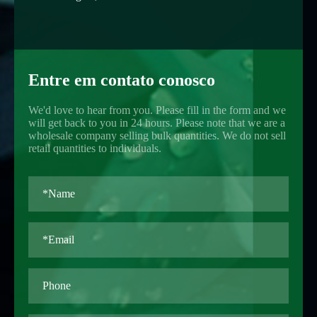
Entre em contato conosco
We'd love to hear from you. Please fill in the form and we
will get back to you in 24 hours. Please note that we are a
wholesale company selling bulk quantities. We do not sell
retail quantities to individuals.