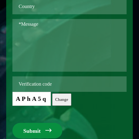
APhA5q
Change

Submit