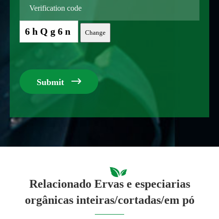
6hQg6n
Change

Submit
Relacionado Ervas e especiarias
orgânicas inteiras/cortadas/em pó