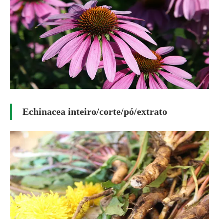
Echinacea inteiro/corte/pó/extrato