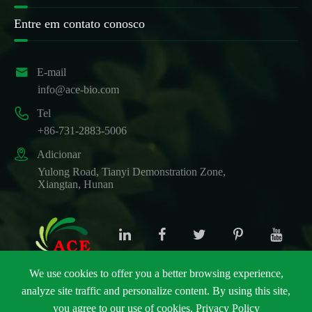
Entre em contato conosco

E-mail
info@ace-bio.com

Tel
+86-731-2883-5006

Adicionar
Yulong Road, Tianyi Demonstration Zone,
Xiangtan, Hunan
We use cookies to offer you a better browsing experience,
analyze site traffic and personalize content. By using this site,
Direitos autorais ©
ACE Biotechnology Co., Ltd.
Todos
you agree to our use of cookies.
Privacy Policy
os direitos reservados.