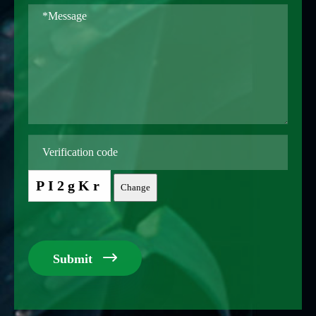
PI2gKr
Change

Submit