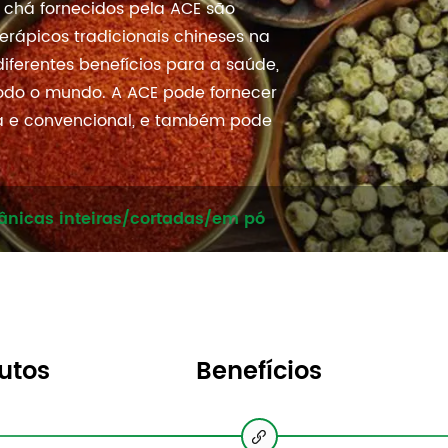
 chá fornecidos pela ACE são
ápicos tradicionais chineses na
ferentes benefícios para a saúde,
odo o mundo. A ACE pode fornecer
a e convencional, e também pode
gânicas inteiras/cortadas/em pó
utos
Benefícios
