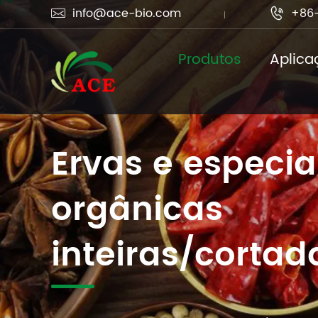
info@ace-bio.com
+86-


Produtos
Aplica
Ervas e especia
orgânicas
inteiras/corta