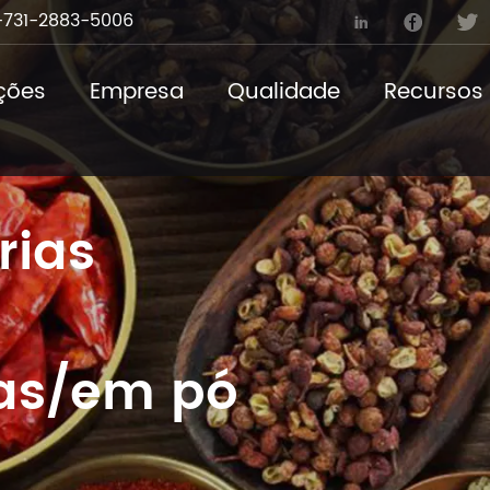
731-2883-5006



ções
Empresa
Qualidade
Recursos
rias
das/em pó