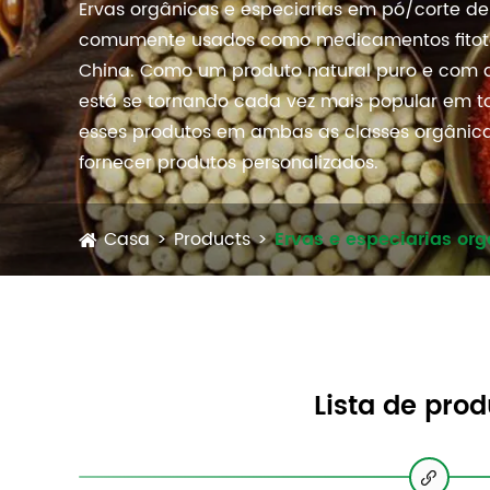
Ervas orgânicas e especiarias em pó/corte de
comumente usados como medicamentos fitoter
China. Como um produto natural puro e com di
está se tornando cada vez mais popular em t
esses produtos em ambas as classes orgânic
fornecer produtos personalizados.
Casa
Products
Ervas e especiarias or
Lista de prod
