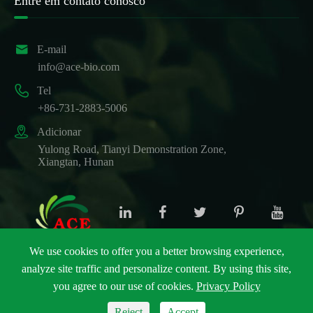
Entre em contato conosco

E-mail
info@ace-bio.com

Tel
+86-731-2883-5006

Adicionar
Yulong Road, Tianyi Demonstration Zone,
Xiangtan, Hunan
We use cookies to offer you a better browsing experience,
analyze site traffic and personalize content. By using this site,
Direitos autorais ©
ACE Biotechnology Co., Ltd.
Todos
you agree to our use of cookies.
Privacy Policy
os direitos reservados.
Sitemap
|
Política de Privacidade
Reject
Accept