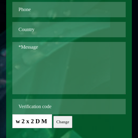
w2x2DM
Change