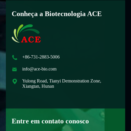
Conheça a Biotecnologia ACE

+86-731-2883-5006

info@ace-bio.com

Yulong Road, Tianyi Demonstration Zone,
Xiangtan, Hunan
Entre em contato conosco