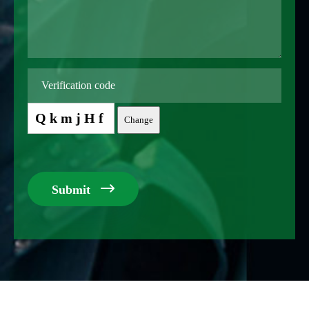
QkmjHf
Change

Submit