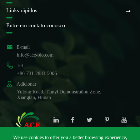
Links rápidos
Entre em contato conosco

E-mail
info@ace-bio.com

Tel
+86-731-2883-5006

Adicionar
Yulong Road, Tianyi Demonstration Zone,
Xiangtan, Hunan
We use cookies to offer you a better browsing experience,