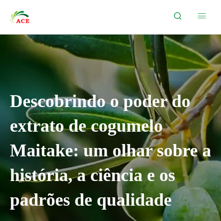


Descobrindo o poder do
extrato de cogumelo
Maitake: um olhar sobre a
história, a ciência e os
padrões de qualidade