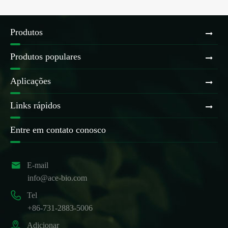
Produtos
Produtos populares
Aplicações
Links rápidos
Entre em contato conosco

E-mail
info@ace-bio.com

Tel
+86-731-2883-5006

Adicionar