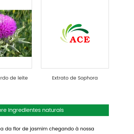
rdo de leite
Extrato de Sophora
Japonica disponível
Especificação: Quercetina
dihidratado 95% HPLC (em
pó/granular), Rutina NF11/
re Ingredientes naturais
DAB10
ia da flor de jasmim chegando à nossa