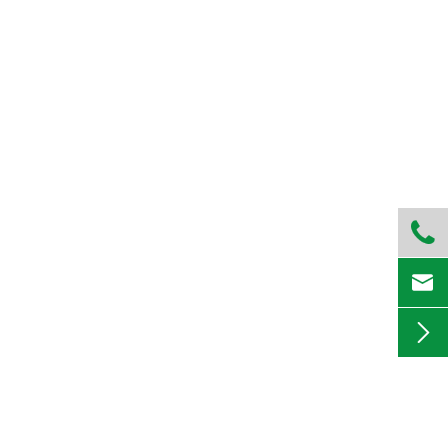


