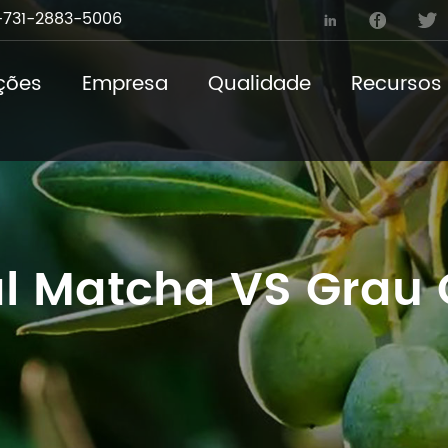
731-2883-5006



ções
Empresa
Qualidade
Recursos
l Matcha VS Grau C