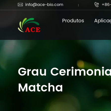
info@ace-bio.com
+86-


Produtos
Aplica
Grau Cerimonia
Matcha