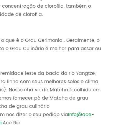
r concentração de clorofila, também o
ade de clorofila.
 o que é o Grau Cerimonial. Geralmente, o
o o Grau Culinário é melhor para assar ou
remidade leste da bacia do rio Yangtze,
ra linha com seus melhores solos e clima
is). Nosso chá verde Matcha é colhido em
demos fornecer pó de Matcha de grau
ha de grau culinário
em nos dizer o seu pedido via
Info@ace-
a
Ace Bio.